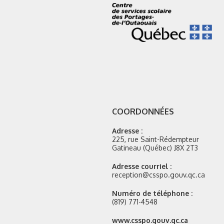
COORDONNÉES
Adresse :
225, rue Saint-Rédempteur
Gatineau (Québec) J8X 2T3
Adresse courriel :
reception@csspo.gouv.qc.ca
Numéro de téléphone :
(819) 771-4548
Site
www.csspo.gouv.qc.ca