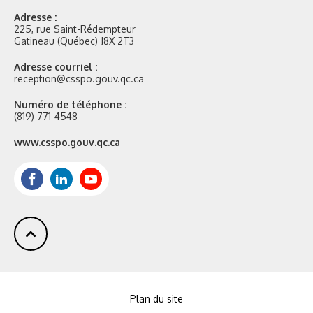
Adresse :
225, rue Saint-Rédempteur
Gatineau (Québec) J8X 2T3
Adresse courriel :
reception@csspo.gouv.qc.ca
Numéro de téléphone :
(819) 771-4548
Site
www.csspo.gouv.qc.ca
web
:
Facebook
LinkedIn
Youtube
Plan du site