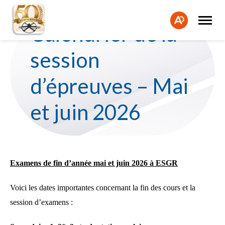
Pou
l'é
Ouvrir
Demande de changement de concentration ou de
IMP
la
programme à compléter à partir du 16 mars pour les élèves
dif
Ouvrir
Calendrier de la
naviga
de secondaire 2-3-4 pour l'année scolaire 2026-2027.
Fe
par
la
Compléter
du
d'é
barre
le
la
site
De
formulaire
d'accessibilité.
de
session
bar
cho
d'é
d'a
d’épreuves – Mai
et juin 2026
Examens de fin d’année mai et juin 2026 à ESGR
Voici les dates importantes concernant la fin des cours et la
session d’examens :